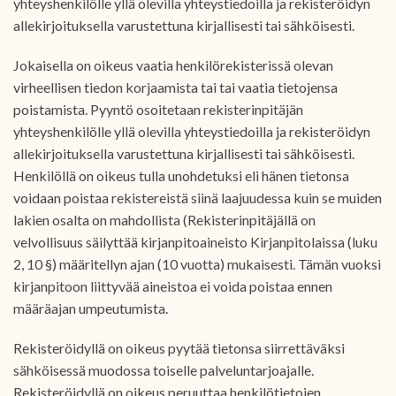
yhteyshenkilölle yllä olevilla yhteystiedoilla ja rekisteröidyn
allekirjoituksella varustettuna kirjallisesti tai sähköisesti.
Jokaisella on oikeus vaatia henkilörekisterissä olevan
virheellisen tiedon korjaamista tai tai vaatia tietojensa
poistamista. Pyyntö osoitetaan rekisterinpitäjän
yhteyshenkilölle yllä olevilla yhteystiedoilla ja rekisteröidyn
allekirjoituksella varustettuna kirjallisesti tai sähköisesti.
Henkilöllä on oikeus tulla unohdetuksi eli hänen tietonsa
voidaan poistaa rekistereistä siinä laajuudessa kuin se muiden
lakien osalta on mahdollista (Rekisterinpitäjällä on
velvollisuus säilyttää kirjanpitoaineisto Kirjanpitolaissa (luku
2, 10 §) määritellyn ajan (10 vuotta) mukaisesti. Tämän vuoksi
kirjanpitoon liittyvää aineistoa ei voida poistaa ennen
määräajan umpeutumista.
Rekisteröidyllä on oikeus pyytää tietonsa siirrettäväksi
sähköisessä muodossa toiselle palveluntarjoajalle.
Rekisteröidyllä on oikeus peruuttaa henkilötietojen