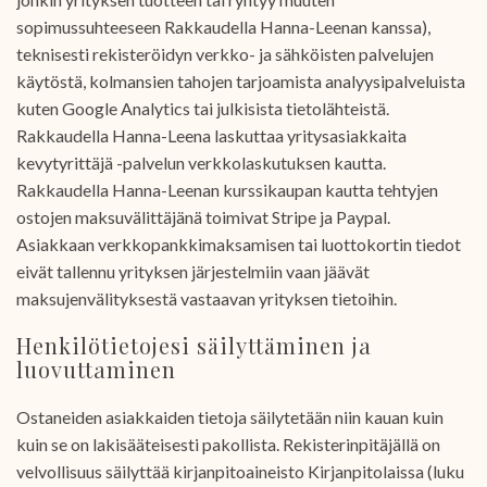
sopimussuhteeseen Rakkaudella Hanna-Leenan kanssa),
teknisesti rekisteröidyn verkko- ja sähköisten palvelujen
käytöstä, kolmansien tahojen tarjoamista analyysipalveluista
kuten Google Analytics tai julkisista tietolähteistä.
Rakkaudella Hanna-Leena laskuttaa yritysasiakkaita
kevytyrittäjä -palvelun verkkolaskutuksen kautta.
Rakkaudella Hanna-Leenan kurssikaupan kautta tehtyjen
ostojen maksuvälittäjänä toimivat Stripe ja Paypal.
Asiakkaan verkkopankkimaksamisen tai luottokortin tiedot
eivät tallennu yrityksen järjestelmiin vaan jäävät
maksujenvälityksestä vastaavan yrityksen tietoihin.
Henkilötietojesi säilyttäminen ja
luovuttaminen
Ostaneiden asiakkaiden tietoja säilytetään niin kauan kuin
kuin se on lakisääteisesti pakollista. Rekisterinpitäjällä on
velvollisuus säilyttää kirjanpitoaineisto Kirjanpitolaissa (luku