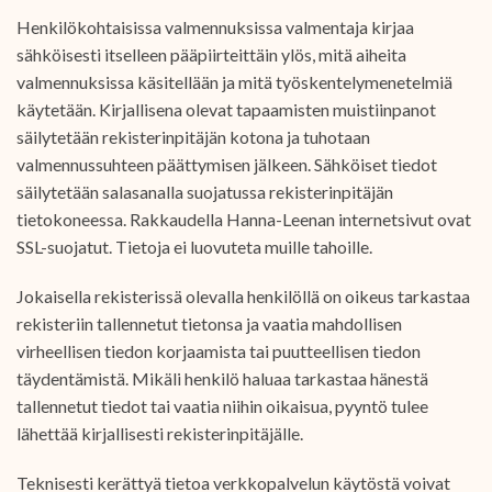
Henkilökohtaisissa valmennuksissa valmentaja kirjaa
sähköisesti itselleen pääpiirteittäin ylös, mitä aiheita
valmennuksissa käsitellään ja mitä työskentelymenetelmiä
käytetään. Kirjallisena olevat tapaamisten muistiinpanot
säilytetään rekisterinpitäjän kotona ja tuhotaan
valmennussuhteen päättymisen jälkeen. Sähköiset tiedot
säilytetään salasanalla suojatussa rekisterinpitäjän
tietokoneessa. Rakkaudella Hanna-Leenan internetsivut ovat
SSL-suojatut. Tietoja ei luovuteta muille tahoille.
Jokaisella rekisterissä olevalla henkilöllä on oikeus tarkastaa
rekisteriin tallennetut tietonsa ja vaatia mahdollisen
virheellisen tiedon korjaamista tai puutteellisen tiedon
täydentämistä. Mikäli henkilö haluaa tarkastaa hänestä
tallennetut tiedot tai vaatia niihin oikaisua, pyyntö tulee
lähettää kirjallisesti rekisterinpitäjälle.
Teknisesti kerättyä tietoa verkkopalvelun käytöstä voivat