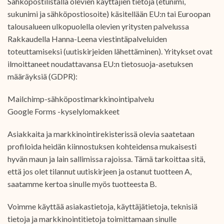
Sähköpostilistalla olevien käyttäjien tietoja (etunimi,
sukunimi ja sähköpostiosoite) käsitellään EU:n tai Euroopan
talousalueen ulkopuolella olevien yritysten palvelussa
Rakkaudella Hanna-Leena viestintäpalveluiden
toteuttamiseksi (uutiskirjeiden lähettäminen). Yritykset ovat
ilmoittaneet noudattavansa EU:n tietosuoja-asetuksen
määräyksiä (GDPR):
Mailchimp-sähköpostimarkkinointipalvelu
Google Forms -kyselylomakkeet
Asiakkaita ja markkinointirekisterissä olevia saatetaan
profiloida heidän kiinnostuksen kohteidensa mukaisesti
hyvän maun ja lain sallimissa rajoissa. Tämä tarkoittaa sitä,
että jos olet tilannut uutiskirjeen ja ostanut tuotteen A,
saatamme kertoa sinulle myös tuotteesta B.
Voimme käyttää asiakastietoja, käyttäjätietoja, teknisiä
tietoja ja markkinointitietoja toimittamaan sinulle