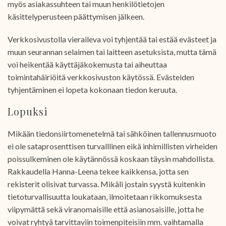
myös asiakassuhteen tai muun henkilötietojen
käsittelyperusteen päättymisen jälkeen.
Verkkosivustolla vieraileva voi tyhjentää tai estää evästeet ja
muun seurannan selaimen tai laitteen asetuksista, mutta tämä
voi heikentää käyttäjäkokemusta tai aiheuttaa
toimintahäiriöitä verkkosivuston käytössä. Evästeiden
tyhjentäminen ei lopeta kokonaan tiedon keruuta.
Lopuksi
Mikään tiedonsiirtomenetelmä tai sähköinen tallennusmuoto
ei ole sataprosenttisen turvalllinen eikä inhimillisten virheiden
poissulkeminen ole käytännössä koskaan täysin mahdollista.
Rakkaudella Hanna-Leena tekee kaikkensa, jotta sen
rekisterit olisivat turvassa. Mikäli jostain syystä kuitenkin
tietoturvallisuutta loukataan, ilmoitetaan rikkomuksesta
viipymättä sekä viranomaisille että asianosaisille, jotta he
voivat ryhtyä tarvittaviin toimenpiteisiin mm. vaihtamalla