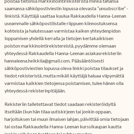
poistaa tietonsa markkinointirekisteristä minkä tahansa
saamansa sähköpostiviestin lopussa olevasta “unsubscribe” -
linkistä. Käyttäjä saattaa kuulua Rakkaudella Hanna-Leenan
useammalle sähköpostilistalle riippuen kiinnostuksensa
kohteista ja halutessaan varmistaa kaiken yhteydenpidon
loppumisen yhdellä kerralla ja tietojen kertakaikkisen
poiston markkinointirekistereistä, pyydämme olemaan
yhteydessä Rakkaudella Hanna-Leenan asiakasrekisteriin
hannaleena.heikkila@gmail.com. Pääsääntöisesti
sähköpostiviestien lopussa oleva linkki poistaa tilaukset ja
tiedot rekisteristä, mutta mikäli käyttäjä haluaa viipymättä
varmistaa kaikkien tietojensa poistamisen, tulee hänen olla
yhteydessä rekisterinpitäjään.
Rekisteriin talletettavat tiedot saadaan rekisteröidyltä
itseltään (kun hän tilaa uutiskirjeen tai jonkin oppaan,
harjoituksen tai muun ilmaisen lahjan, päivittää omia tietojaan
tai ostaa Rakkaudella Hanna-Leenan kurssikaupan kautta
jonkin yrityksen tuotteen tai ryhtyy muuten