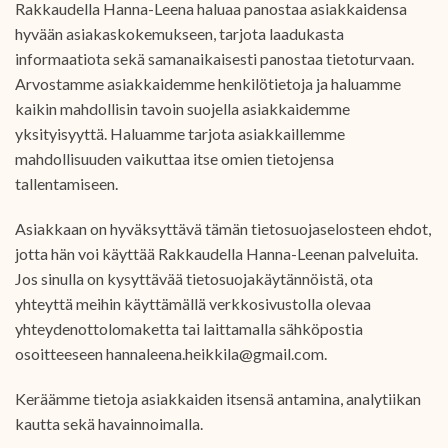
Rakkaudella Hanna-Leena haluaa panostaa asiakkaidensa
hyvään asiakaskokemukseen, tarjota laadukasta
informaatiota sekä samanaikaisesti panostaa tietoturvaan.
Arvostamme asiakkaidemme henkilötietoja ja haluamme
kaikin mahdollisin tavoin suojella asiakkaidemme
yksityisyyttä. Haluamme tarjota asiakkaillemme
mahdollisuuden vaikuttaa itse omien tietojensa
tallentamiseen.
Asiakkaan on hyväksyttävä tämän tietosuojaselosteen ehdot,
jotta hän voi käyttää Rakkaudella Hanna-Leenan palveluita.
Jos sinulla on kysyttävää tietosuojakäytännöistä, ota
yhteyttä meihin käyttämällä verkkosivustolla olevaa
yhteydenottolomaketta tai laittamalla sähköpostia
osoitteeseen hannaleena.heikkila@gmail.com.
Keräämme tietoja asiakkaiden itsensä antamina, analytiikan
kautta sekä havainnoimalla.