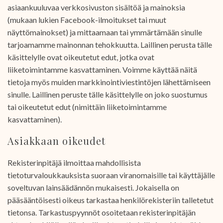
asiaankuuluvaa verkkosivuston sisältöä ja mainoksia
(mukaan lukien Facebook-ilmoitukset tai muut
näyttömainokset) ja mittaamaan tai ymmärtämään sinulle
tarjoamamme mainonnan tehokkuutta. Laillinen perusta tälle
käsittelylle ovat oikeutetut edut, jotka ovat
liiketoimintamme kasvattaminen. Voimme käyttää näitä
tietoja myös muiden markkinointiviestintöjen lähettämiseen
sinulle. Laillinen peruste tälle käsittelylle on joko suostumus
tai oikeutetut edut (nimittäin liiketoimintamme
kasvattaminen).
Asiakkaan oikeudet
Rekisterinpitäjä ilmoittaa mahdollisista
tietoturvaloukkauksista suoraan viranomaisille tai käyttäjälle
soveltuvan lainsäädännön mukaisesti. Jokaisella on
pääsääntöisesti oikeus tarkastaa henkilörekisteriin talletetut
tietonsa. Tarkastuspyynnöt osoitetaan rekisterinpitäjän