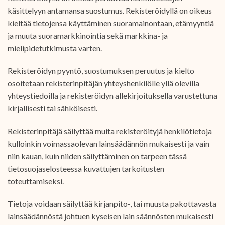
käsittelyyn antamansa suostumus. Rekisteröidyllä on oikeus
kieltää tietojensa käyttäminen suoramainontaan, etämyyntiä
ja muuta suoramarkkinointia sekä markkina- ja
mielipidetutkimusta varten.
Rekisteröidyn pyyntö, suostumuksen peruutus ja kielto
osoitetaan rekisterinpitäjän yhteyshenkilölle yllä olevilla
yhteystiedoilla ja rekisteröidyn allekirjoituksella varustettuna
kirjallisesti tai sähköisesti.
Rekisterinpitäjä säilyttää muita rekisteröityjä henkilötietoja
kulloinkin voimassaolevan lainsäädännön mukaisesti ja vain
niin kauan, kuin niiden säilyttäminen on tarpeen tässä
tietosuojaselosteessa kuvattujen tarkoitusten
toteuttamiseksi.
Tietoja voidaan säilyttää kirjanpito-, tai muusta pakottavasta
lainsäädännöstä johtuen kyseisen lain säännösten mukaisesti