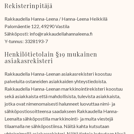
Rekisterinpitäjä
Rakkaudella Hanna-Leena / Hanna-Leena Heikkilä
Palomäentie 122, 49290 Vastila
Sähköposti: info@rakkaudellahannaleena.fi
Y-tunnus: 3328193-7
Henkilötietolain §19 mukainen
asiakasrekisteri
Rakkaudella Hanna-Leenan asiakasrekisteri koostuu
palveluita ostaneiden asiakkaiden yhteystiedoista.
Rakkaudella Hanna-Leenan markkinointirekisteri koostuu
sekä asiakkaista että mahdollisista, tulevista asiakkaista,
jotka ovat nimenomaisesti halunneet luovuttaa nimi- ja
sähköpostiosoitteensa saadakseen Rakkaudella Hanna-
Leenalta sähköpostilla markkinointi- ja muita viestejä
tilaamalla ne sähköpostiinsa. Näitä kahta kutsutaan
yhteisnimellä asiakasrekisteri. Näitä tietoja kutsutaan tässä