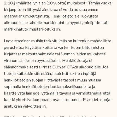
2, 10 §) määritellyn ajan (10 vuotta) mukaisesti. Tämän vuoksi
kirjanpitoon liittyvää aineistoa ei voida poistaa ennen
määräajan umpeutumista. Henkilötietoja ei luovuteta
ulkopuolisille tahoille markkinointi-, myynti-, mielipide- tai
markkinatutkimustarkoituksiin.
Luovuttaminen muihin tarkoituksiin on kuitenkin mahdollista
perusteltua käyttötarkoitusta varten, kuten tilitoimiston
kirjatessa maksutapahtumia tai Suomen lakien mukaisesti
viranomaisille niin pyydettäessä. Henkilötietoja ei
säännönmukaisesti siirretä EU:n tai ETA:n ulkopuolelle. Jos
tietoja kuitenkin siirretään, huolehtii rekisterinpitäjä
henkilötietojen suojan riittävästä tasosta muun muassa
sopimalla henkilötietojen luottamuksellisuudesta ja
käsittelystä lain edellyttämällä tavalla ja varmistamalla, että
kaikki yhteistyökumppanit ovat sitoutuneet EU:n tietosuoja-
asetuksen velvoitteisiin.