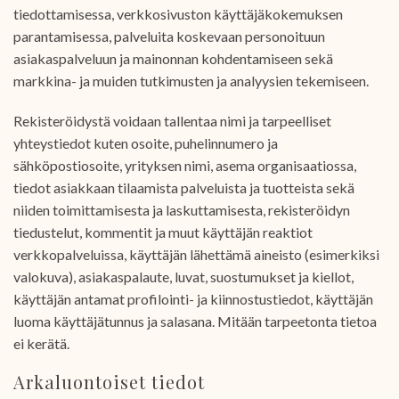
tiedottamisessa, verkkosivuston käyttäjäkokemuksen
parantamisessa, palveluita koskevaan personoituun
asiakaspalveluun ja mainonnan kohdentamiseen sekä
markkina- ja muiden tutkimusten ja analyysien tekemiseen.
Rekisteröidystä voidaan tallentaa nimi ja tarpeelliset
yhteystiedot kuten osoite, puhelinnumero ja
sähköpostiosoite, yrityksen nimi, asema organisaatiossa,
tiedot asiakkaan tilaamista palveluista ja tuotteista sekä
niiden toimittamisesta ja laskuttamisesta, rekisteröidyn
tiedustelut, kommentit ja muut käyttäjän reaktiot
verkkopalveluissa, käyttäjän lähettämä aineisto (esimerkiksi
valokuva), asiakaspalaute, luvat, suostumukset ja kiellot,
käyttäjän antamat profilointi- ja kiinnostustiedot, käyttäjän
luoma käyttäjätunnus ja salasana. Mitään tarpeetonta tietoa
ei kerätä.
Arkaluontoiset tiedot