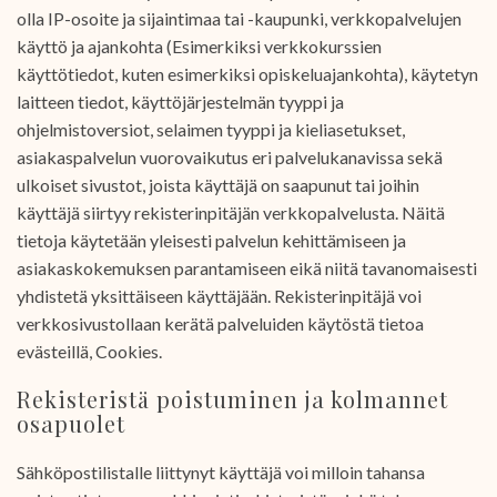
olla IP-osoite ja sijaintimaa tai -kaupunki, verkkopalvelujen
käyttö ja ajankohta (Esimerkiksi verkkokurssien
käyttötiedot, kuten esimerkiksi opiskeluajankohta), käytetyn
laitteen tiedot, käyttöjärjestelmän tyyppi ja
ohjelmistoversiot, selaimen tyyppi ja kieliasetukset,
asiakaspalvelun vuorovaikutus eri palvelukanavissa sekä
ulkoiset sivustot, joista käyttäjä on saapunut tai joihin
käyttäjä siirtyy rekisterinpitäjän verkkopalvelusta. Näitä
tietoja käytetään yleisesti palvelun kehittämiseen ja
asiakaskokemuksen parantamiseen eikä niitä tavanomaisesti
yhdistetä yksittäiseen käyttäjään. Rekisterinpitäjä voi
verkkosivustollaan kerätä palveluiden käytöstä tietoa
evästeillä, Cookies.
Rekisteristä poistuminen ja kolmannet
osapuolet
Sähköpostilistalle liittynyt käyttäjä voi milloin tahansa