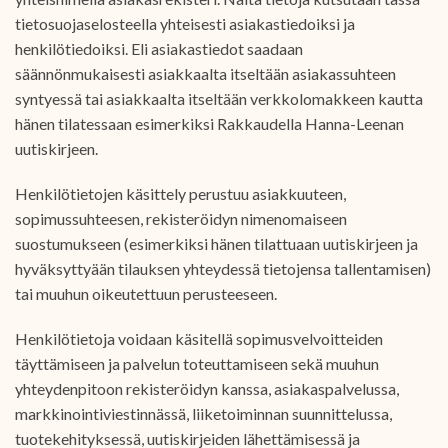
tietosuojaselosteella yhteisesti asiakastiedoiksi ja
henkilötiedoiksi. Eli asiakastiedot saadaan
säännönmukaisesti asiakkaalta itseltään asiakassuhteen
syntyessä tai asiakkaalta itseltään verkkolomakkeen kautta
hänen tilatessaan esimerkiksi Rakkaudella Hanna-Leenan
uutiskirjeen.
Henkilötietojen käsittely perustuu asiakkuuteen,
sopimussuhteesen, rekisteröidyn nimenomaiseen
suostumukseen (esimerkiksi hänen tilattuaan uutiskirjeen ja
hyväksyttyään tilauksen yhteydessä tietojensa tallentamisen)
tai muuhun oikeutettuun perusteeseen.
Henkilötietoja voidaan käsitellä sopimusvelvoitteiden
täyttämiseen ja palvelun toteuttamiseen sekä muuhun
yhteydenpitoon rekisteröidyn kanssa, asiakaspalvelussa,
markkinointiviestinnässä, liiketoiminnan suunnittelussa,
tuotekehityksessä, uutiskirjeiden lähettämisessä ja